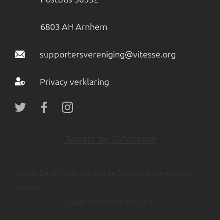
6803 AH Arnhem
supportersvereniging@vitesse.org
Privacy verklaring
Tweets by SVVitesse
© 2026 De officiële Site van de Supportersvereniging
Vitesse
Made by:
BOOOM Digital