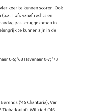
 vier keer te kunnen scoren. Ook
 (o.a. Hofs vanaf rechts en
 maandag pas teruggekomen in
langrijk te kunnen zijn in de
enaar 0-6; ’68 Havenaar 0-7; ’73
, Berends (’46 Chanturia), Van
78 Tighadouini), Wilfried (’46