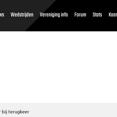
ws
Wedstrijden
Vereniging info
Forum
Stats
Kaar
 bij terugkeer