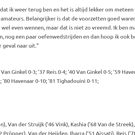
 dat ik weer terug ben en het is altijd lekker om meteen
n amateurs. Belangrijker is dat de voorzetten goed waren
og wel even wennen, maar dat is niet zo vreemd. Ik ben
en, nog een paar oefenwedstrijden en dan hoop ik ook be
r geval naar uit."
7 Van Ginkel 0-3; ’37 Reis 0-4; ’40 Van Ginkel 0-5; ’59 Hav
9; ’80 Havenaar 0-10; ’81 Tighadouini 0-11;
), Van der Struijk (’46 Vink), Kashia (’68 Van de Streek)
62 Pröpper), Van der Heijden, Ibarra (’51 Aissati), Reis (’