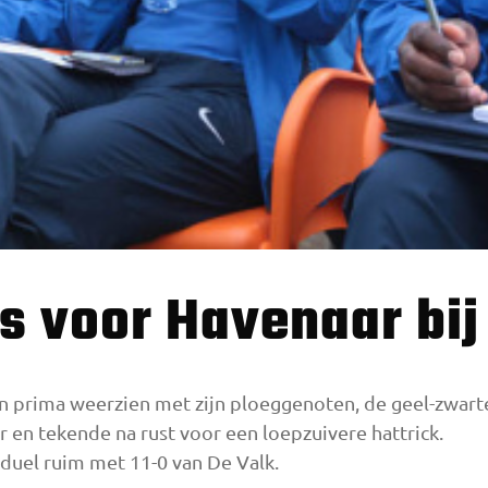
ers voor Havenaar bi
 prima weerzien met zijn ploeggenoten, de geel-zwarte
 en tekende na rust voor een loepzuivere hattrick.
uel ruim met 11-0 van De Valk.