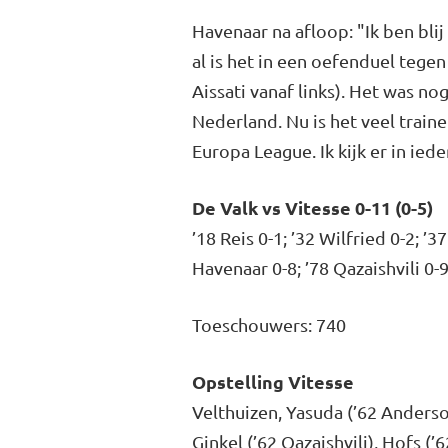
Havenaar na afloop: "Ik ben blij
al is het in een oefenduel tege
Aissati vanaf links). Het was n
Nederland. Nu is het veel train
Europa League. Ik kijk er in iede
De Valk vs Vitesse 0-11 (0-5)
’18 Reis 0-1; ’32 Wilfried 0-2; ’3
Havenaar 0-8; ’78 Qazaishvili 0-
Toeschouwers: 740
Opstelling Vitesse
Velthuizen, Yasuda (’62 Anderson
Ginkel (’62 Qazaishvili), Hofs (’