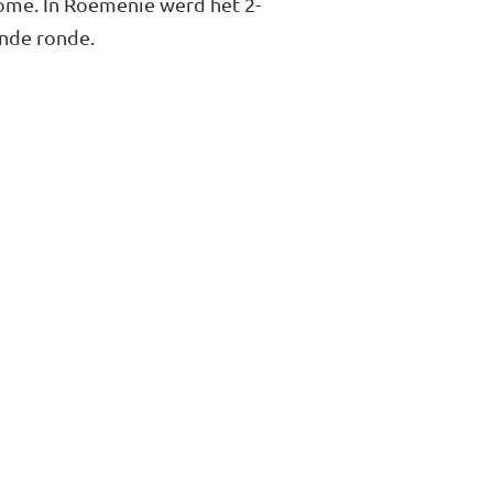
ome. In Roemenië werd het 2-
ende ronde.