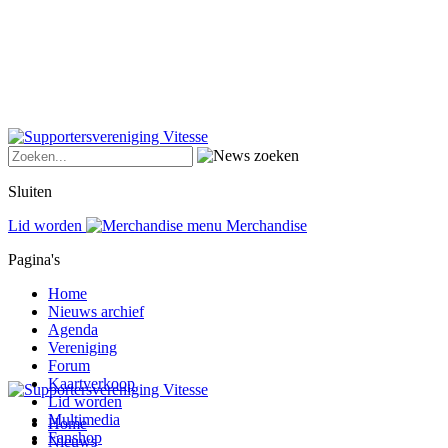
Sluiten
Lid worden
Merchandise
Pagina's
Home
Nieuws archief
Agenda
Vereniging
Forum
Kaartverkoop
Lid worden
Multimedia
Home
Fanshop
Nieuws