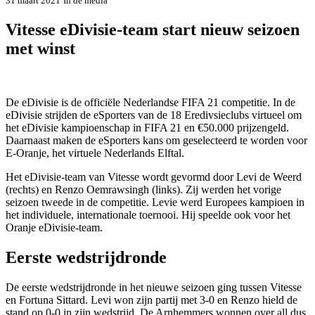
31 maart 2021
In de media
Vitesse eDivisie-team start nieuw seizoen
met winst
De eDivisie is de officiële Nederlandse FIFA 21 competitie. In de
eDivisie strijden de eSporters van de 18 Eredivsieclubs virtueel om
het eDivisie kampioenschap in FIFA 21 en €50.000 prijzengeld.
Daarnaast maken de eSporters kans om geselecteerd te worden voor
E-Oranje, het virtuele Nederlands Elftal.
Het eDivisie-team van Vitesse wordt gevormd door Levi de Weerd
(rechts) en Renzo Oemrawsingh (links). Zij werden het vorige
seizoen tweede in de competitie. Levie werd Europees kampioen in
het individuele, internationale toernooi. Hij speelde ook voor het
Oranje eDivisie-team.
Eerste wedstrijdronde
De eerste wedstrijdronde in het nieuwe seizoen ging tussen Vitesse
en Fortuna Sittard. Levi won zijn partij met 3-0 en Renzo hield de
stand op 0-0 in zijn wedstrijd. De Arnhemmers wonnen over all dus