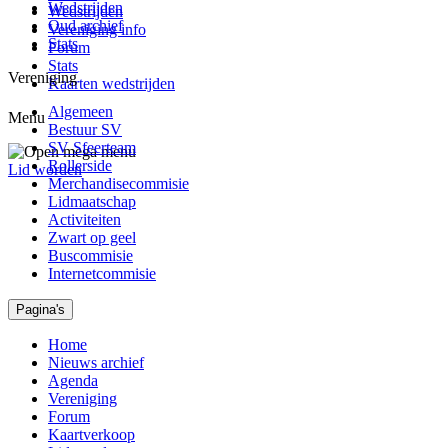
Wedstrijden
Wedstrijden
Oud archief
Vereniging info
Stats
Forum
Stats
Vereniging
Kaarten wedstrijden
Algemeen
Menu
Bestuur SV
SV Sfeerteam
Rollerside
Lid worden
Merchandisecommisie
Lidmaatschap
Activiteiten
Zwart op geel
Buscommisie
Internetcommisie
Pagina's
Home
Nieuws archief
Agenda
Vereniging
Forum
Kaartverkoop