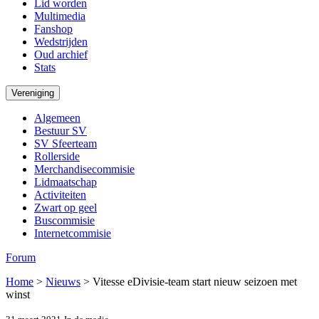
Lid worden
Multimedia
Fanshop
Wedstrijden
Oud archief
Stats
Vereniging
Algemeen
Bestuur SV
SV Sfeerteam
Rollerside
Merchandisecommisie
Lidmaatschap
Activiteiten
Zwart op geel
Buscommisie
Internetcommisie
Forum
Home
>
Nieuws
>
Vitesse eDivisie-team start nieuw seizoen met
winst