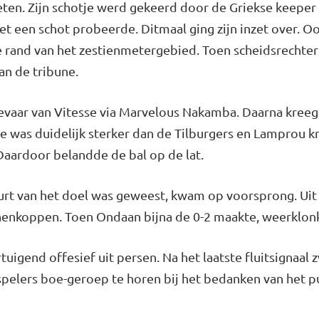
eten. Zijn schotje werd gekeerd door de Griekse keeper
t een schot probeerde. Ditmaal ging zijn inzet over. Oo
 rand van het zestienmetergebied. Toen scheidsrechter L
van de tribune.
vaar van Vitesse via Marvelous Nakamba. Daarna kreeg 
se was duidelijk sterker dan de Tilburgers en Lamprou 
aardoor belandde de bal op de lat.
buurt van het doel was geweest, kwam op voorsprong. Ui
nnenkoppen. Toen Ondaan bijna de 0-2 maakte, weerklonk
tuigend offesief uit persen. Na het laatste fluitsignaal
spelers boe-geroep te horen bij het bedanken van het p