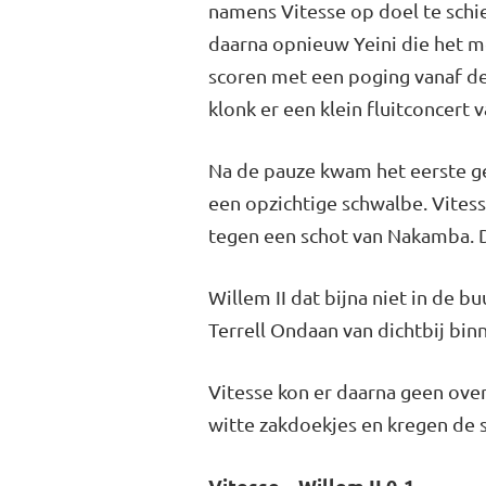
namens Vitesse op doel te schi
daarna opnieuw Yeini die het me
scoren met een poging vanaf de
klonk er een klein fluitconcert 
Na de pauze kwam het eerste ge
een opzichtige schwalbe. Vites
tegen een schot van Nakamba. D
Willem II dat bijna niet in de 
Terrell Ondaan van dichtbij bi
Vitesse kon er daarna geen over
witte zakdoekjes en kregen de 
Vitesse – Willem II 0-1