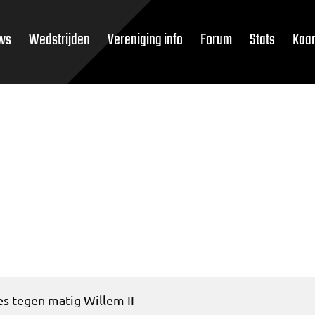
ws
Wedstrijden
Vereniging info
Forum
Stats
Kaar
ies tegen matig Willem II