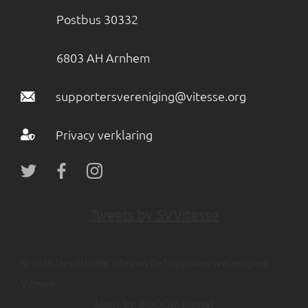
Postbus 30332
6803 AH Arnhem
supportersvereniging@vitesse.org
Privacy verklaring
Tweets by SVVitesse
© 2026 De officiële Site van de Supportersvereniging
Vitesse
Made by:
BOOOM Digital