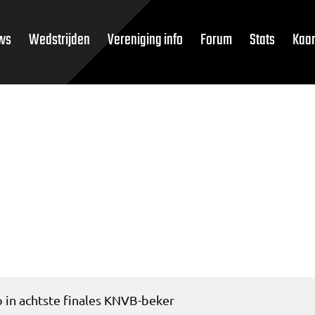
ws
Wedstrijden
Vereniging info
Forum
Stats
Kaar
 in achtste finales KNVB-beker