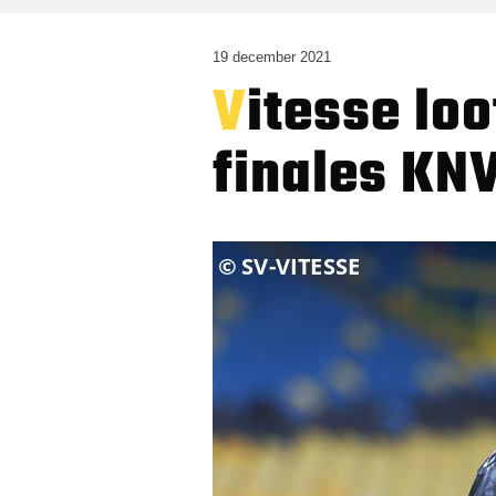
19 december 2021
Vitesse loot DVS’33 Ermelo in achtste
finales KN