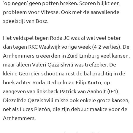
‘op negen’ geen potten bre­ken. Scoren blijkt een
probleem voor Vitesse. Ook met de aanval­lende
speelstijl van Bosz.
Het veldspel tegen Roda JC was al wel veel beter
dan tegen RKC Waalwijk vorige week (4-2 ver­lies). De
Arnhemmers creëerden in Zuid-Limburg veel kansen,
maar alleen Valeri Qazaishvili was trefzeker. De
kleine Georgiër schoot na rust de bal prachtig in de
hoek achter Roda JC-doelman Filip Kurto, op
aangeven van linksback Patrick van Aanholt (0-1).
Diezelfde Qazaishvili miste ook enkele grote kansen,
net als Lucas Piazón, die zijn debuut maakte voor de
Arnhemmers.