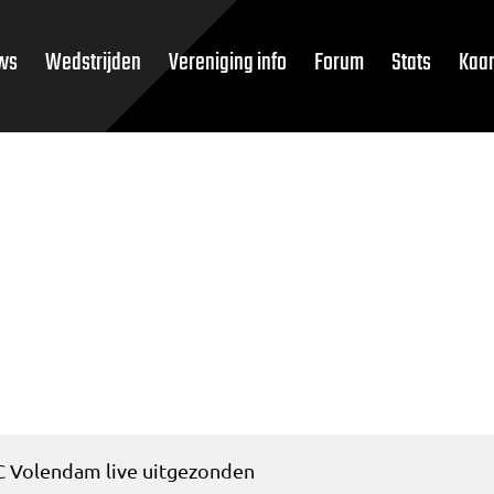
ws
Wedstrijden
Vereniging info
Forum
Stats
Kaar
C Volendam live uitgezonden