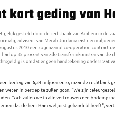
int kort geding van 
t gelijk gesteld door de rechtbank van Arnhem in de za
oormalig adviseur van Merab Jordania eist een miljoe
ugustus 2010 een zogenaamd co-operation contract ov
 had op 35 procent van alle transferinkomsten van de cl
echtsgeldig is omdat er geen handtekening onderstaat va
een bedrag van 6,34 miljoen euro, maar de rechtbank gaf
n weten in beroep te zullen gaan. "We zijn teleurgeste
den. Toch zullen we in alle vertrouwen een bodemproce
men dat de heer Ham wel juist gehandeld heeft", vert