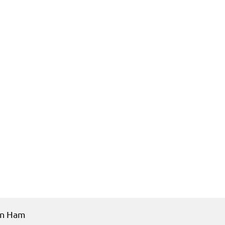
ws
Wedstrijden
Vereniging info
Forum
Stats
Kaar
van Ham