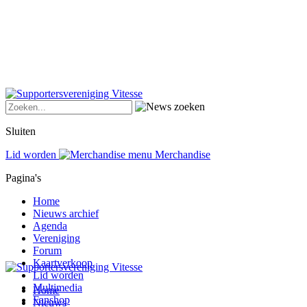
Sluiten
Lid worden
Merchandise
Pagina's
Home
Nieuws archief
Agenda
Vereniging
Forum
Kaartverkoop
Lid worden
Multimedia
Home
Fanshop
Nieuws