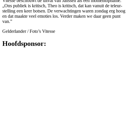
Vitesse beschouwt de uitval van Janssen als een momentopname.
„Ons publiek is kritisch, Theo is kritisch, dat kan vanuit de teleur­
stelling een keer botsen. De ver­wachtingen waren zondag erg hoog
en dat maakte veel emoties los. Verder maken we daar geen punt
van.”
Gelderlander / Foto’s Vitesse
Hoofdsponsor: