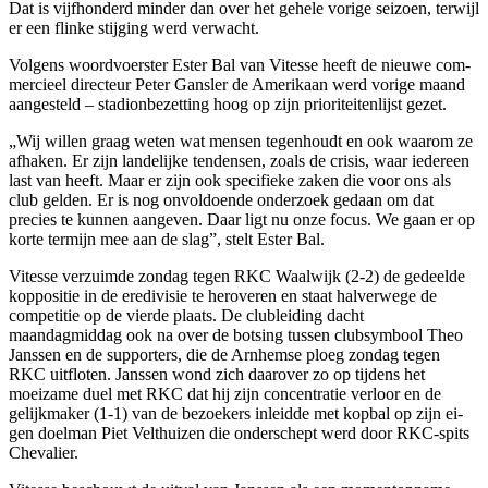
Dat is vijfhonderd minder dan over het gehele vorige seizoen, terwijl
er een flinke stijging werd ver­wacht.
Volgens woordvoerster Ester Bal van Vitesse heeft de nieuwe com­
mercieel directeur Peter Gansler ­de Amerikaan werd vorige maand
aangesteld – stadionbezetting hoog op zijn prioriteitenlijst gezet.
„Wij willen graag weten wat men­sen tegenhoudt en ook waarom ze
afhaken. Er zijn landelijke tenden­sen, zoals de crisis, waar iedereen
last van heeft. Maar er zijn ook spe­cifieke zaken die voor ons als
club gelden. Er is nog onvoldoende on­derzoek gedaan om dat
precies te kunnen aangeven. Daar ligt nu on­ze focus. We gaan er op
korte ter­mijn mee aan de slag”, stelt Ester Bal.
Vitesse verzuimde zondag tegen RKC Waalwijk (2-2) de gedeelde
koppositie in de eredivisie te her­overen en staat halverwege de
competitie op de vierde plaats. De clubleiding dacht
maandagmiddag ook na over de botsing tussen club­symbool Theo
Janssen en de sup­porters, die de Arnhemse ploeg zondag tegen
RKC uitfloten. Jans­sen wond zich daarover zo op tij­dens het
moeizame duel met RKC dat hij zijn concentratie verloor en de
gelijkmaker (1-1) van de bezoe­kers inleidde met kopbal op zijn ei­
gen doelman Piet Velthuizen die onderschept werd door RKC-spits
Chevalier.