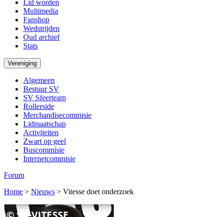
Lid worden
Multimedia
Fanshop
Wedstrijden
Oud archief
Stats
Vereniging
Algemeen
Bestuur SV
SV Sfeerteam
Rollerside
Merchandisecommisie
Lidmaatschap
Activiteiten
Zwart op geel
Buscommisie
Internetcommisie
Forum
Home
>
Nieuws
>
Vitesse doet onderzoek