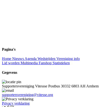
Pagina's
Home
Nieuws
Agenda
Wedstrijden
Vereniging info
Lid worden
Multimedia
Fanshop
Statistieken
Gegevens
Supportersvereniging Vitessse
Postbus 30332
6803 AH Arnhem
supportersvereniging@vitesse.org
Privacy verklaring