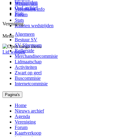
Wedstrijden
Wedstrijden
Oud archief
Vereniging info
Stats
Forum
Stats
Vereniging
Kaarten wedstrijden
Algemeen
Menu
Bestuur SV
SV Sfeerteam
Rollerside
Lid worden
Merchandisecommisie
Lidmaatschap
Activiteiten
Zwart op geel
Buscommisie
Internetcommisie
Pagina's
Home
Nieuws archief
Agenda
Vereniging
Forum
Kaartverkoop