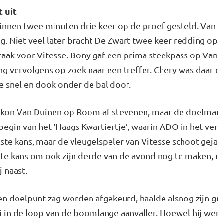
 uit
nen twee minuten drie keer op de proef gesteld. Van 
ng. Niet veel later bracht De Zwart twee keer redding op
aak voor Vitesse. Bony gaf een prima steekpass op Van 
ng vervolgens op zoek naar een treffer. Chery was daar di
 snel en dook onder de bal door.
n kon Van Duinen op Room af stevenen, maar de doelma
 begin van het ‘Haags Kwartiertje’, waarin ADO in het ve
rste kans, maar de vleugelspeler van Vitesse schoot gej
te kans om ook zijn derde van de avond nog te maken, m
 naast.
een doelpunt zag worden afgekeurd, haalde alsnog zijn 
ai in de loop van de boomlange aanvaller. Hoewel hij we