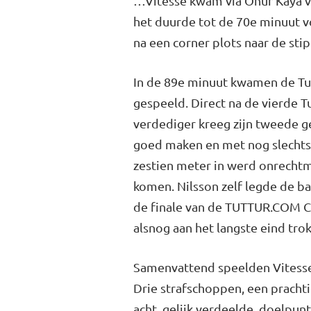
…Vitesse kwam via Onur Kaya vo
het duurde tot de 70e minuut v
na een corner plots naar de stip
In de 89e minuut kwamen de Turk
gespeeld. Direct na de vierde T
verdediger kreeg zijn tweede g
goed maken en met nog slechts 
zestien meter in werd onrechtm
komen. Nilsson zelf legde de ba
de finale van de TUTTUR.COM Cu
alsnog aan het langste eind tro
Samenvattend speelden Vitesse
Drie strafschoppen, een prachti
acht, gelijk verdeelde, doelpun