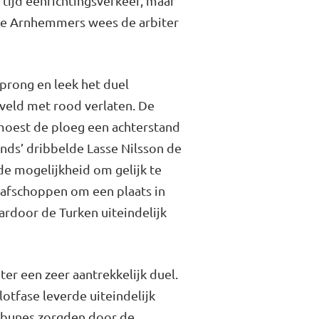
tijd eenrichtingsverkeer, maar
 de Arnhemmers wees de arbiter
sprong en leek het duel
 veld met rood verlaten. De
 moest de ploeg een achterstand
nds’ dribbelde Lasse Nilsson de
de mogelijkheid om gelijk te
trafschoppen om een plaats in
rdoor de Turken uiteindelijk
r een zeer aantrekkelijk duel.
lotfase leverde uiteindelijk
tribunes zorgden door de