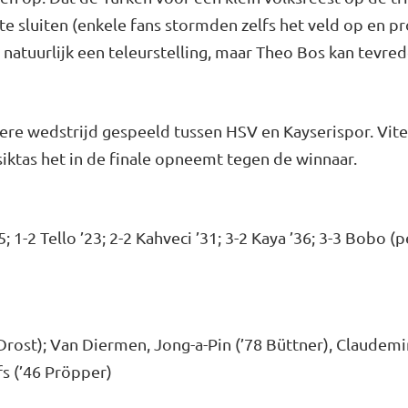
te sluiten (enkele fans stormden zelfs het veld op en 
 natuurlijk een teleurstelling, maar Theo Bos kan tevre
e wedstrijd gespeeld tussen HSV en Kayserispor. Vit
Besiktas het in de finale opneemt tegen de winnaar.
5; 1-2 Tello ’23; 2-2 Kahveci ’31; 3-2 Kaya ’36; 3-3 Bobo (p
rost); Van Diermen, Jong-a-Pin (’78 Büttner), Claudemir
fs (’46 Pröpper)