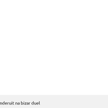
uws
Wedstrijden
Vereniging info
Forum
trijden
nderuit na bizar duel