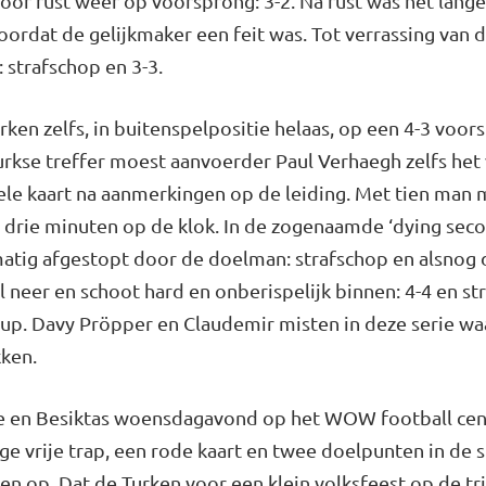
or rust weer op voorsprong: 3-2. Na rust was het lange 
oordat de gelijkmaker een feit was. Tot verrassing van
: strafschop en 3-3.
en zelfs, in buitenspelpositie helaas, op een 4-3 voor
urkse treffer moest aanvoerder Paul Verhaegh zelfs het
ele kaart na aanmerkingen op de leiding. Met tien man
drie minuten op de klok. In de zogenaamde ‘dying seco
atig afgestopt door de doelman: strafschop en alsnog 
l neer en schoot hard en onberispelijk binnen: 4-4 en s
p. Davy Pröpper en Claudemir misten in deze serie waa
kken.
 en Besiktas woensdagavond op het WOW football cente
ge vrije trap, een rode kaart en twee doelpunten in de s
ten op. Dat de Turken voor een klein volksfeest op de 