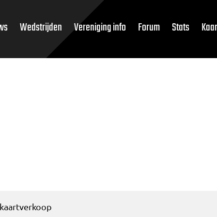
ws
Wedstrijden
Vereniging info
Forum
Stats
Kaar
e kaartverkoop