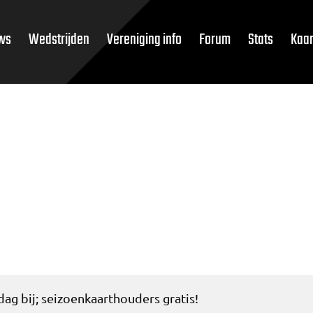
ws
Wedstrijden
Vereniging info
Forum
Stats
Kaar
dag bij; seizoenkaarthouders gratis!