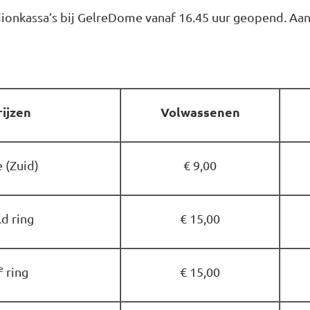
dionkassa’s bij GelreDome vanaf 16.45 uur geopend. Aa
ijzen
Volwassenen
 (Zuid)
€ 9,00
ld ring
€ 15,00
e
ring
€ 15,00