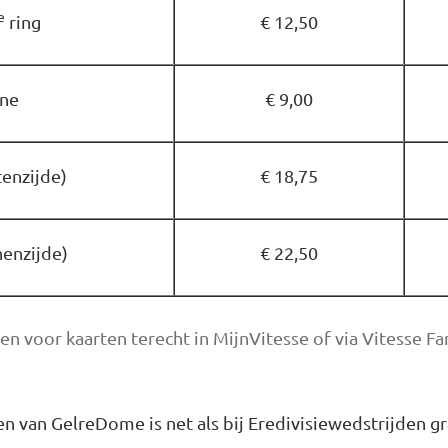
e
ring
€ 12,50
une
€ 9,00
tenzijde)
€ 18,75
nenzijde)
€ 22,50
en voor kaarten terecht in MijnVitesse of via Vitesse F
n van GelreDome is net als bij Eredivisiewedstrijden gr