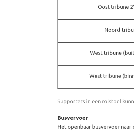
Oost-tribune 2
Noord-trib
West-tribune (bui
West-tribune (bin
Supporters in een rolstoel kunn
Busvervoer
Het openbaar busvervoer naar e