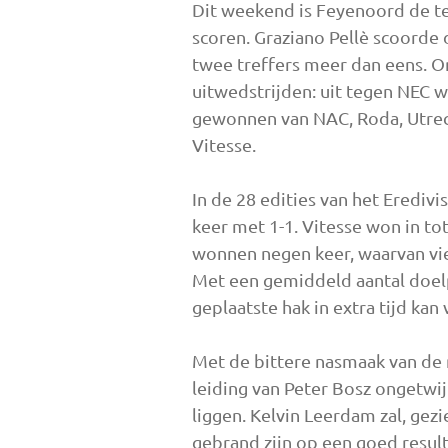
Dit weekend is Feyenoord de te
scoren. Graziano Pellè scoorde d
twee treffers meer dan eens. 
uitwedstrijden: uit tegen NEC w
gewonnen van NAC, Roda, Utrec
Vitesse.
In de 28 edities van het Erediv
keer met 1-1. Vitesse won in to
wonnen negen keer, waarvan vier
Met een gemiddeld aantal doelp
geplaatste hak in extra tijd kan
Met de bittere nasmaak van de
leiding van Peter Bosz ongetwij
liggen. Kelvin Leerdam zal, gez
gebrand zijn op een goed result