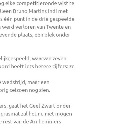
og elke competitieronde wist te
alleen Bruno Martins Indi met
 één punt in de drie gespeelde
is werd verloren van Twente en
vende plaats, één plek onder
gelijkgespeeld, waarvan zeven
rd heeft iets betere cijfers: ze
 wedstrijd, maar een
orig seizoen nog zien.
rs, gaat het Geel-Zwart onder
e grasmat zal het nu niet mogen
 de rest van de Arnhemmers