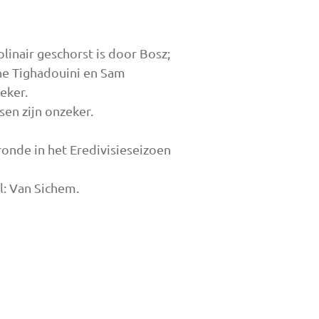
linair geschorst is door Bosz;
ane Tighadouini en Sam
eker.
sen zijn onzeker.
onde in het Eredivisieseizoen
al: Van Sichem.