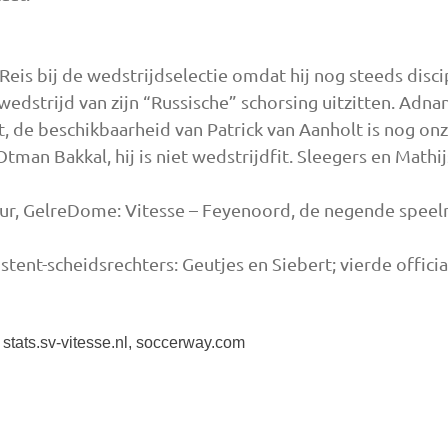
eis bij de wedstrijdselectie omdat hij nog steeds discip
edstrijd van zijn “Russische” schorsing uitzitten. Adn
t, de beschikbaarheid van Patrick van Aanholt is nog onz
man Bakkal, hij is niet wedstrijdfit. Sleegers en Mathij
ur, GelreDome: Vitesse – Feyenoord, de negende speelr
istent-scheidsrechters: Geutjes en Siebert; vierde offici
, stats.sv-vitesse.nl, soccerway.com