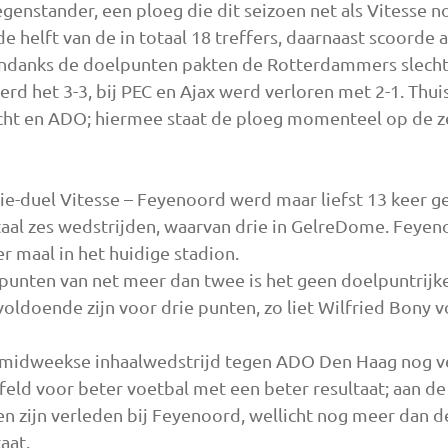
genstander, een ploeg die dit seizoen net als Vitesse n
e helft van de in totaal 18 treffers, daarnaast scoorde 
Ondanks de doelpunten pakten de Rotterdammers slechts
erd het 3-3, bij PEC en Ajax werd verloren met 2-1. Thu
ht en ADO; hiermee staat de ploeg momenteel op de ze
isie-duel Vitesse – Feyenoord werd maar liefst 13 keer 
taal zes wedstrijden, waarvan drie in GelreDome. Feyenoo
 maal in het huidige stadion.
unten van net meer dan twee is het geen doelpuntrijke
 voldoende zijn voor drie punten, zo liet Wilfried Bony v
 midweekse inhaalwedstrijd tegen ADO Den Haag nog ve
feld voor beter voetbal met een beter resultaat; aan d
ien zijn verleden bij Feyenoord, wellicht nog meer dan
aat.