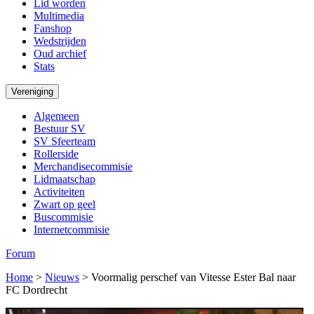
Lid worden
Multimedia
Fanshop
Wedstrijden
Oud archief
Stats
Vereniging
Algemeen
Bestuur SV
SV Sfeerteam
Rollerside
Merchandisecommisie
Lidmaatschap
Activiteiten
Zwart op geel
Buscommisie
Internetcommisie
Forum
Home
>
Nieuws
>
Voormalig perschef van Vitesse Ester Bal naar
FC Dordrecht