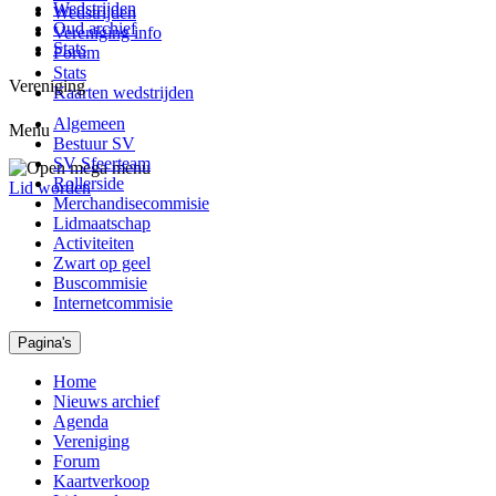
Wedstrijden
Wedstrijden
Oud archief
Vereniging info
Stats
Forum
Stats
Vereniging
Kaarten wedstrijden
Algemeen
Menu
Bestuur SV
SV Sfeerteam
Rollerside
Lid worden
Merchandisecommisie
Lidmaatschap
Activiteiten
Zwart op geel
Buscommisie
Internetcommisie
Pagina's
Home
Nieuws archief
Agenda
Vereniging
Forum
Kaartverkoop