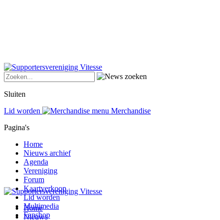
Sluiten
Lid worden
Merchandise
Pagina's
Home
Nieuws archief
Agenda
Vereniging
Forum
Kaartverkoop
Lid worden
Multimedia
Home
Fanshop
Nieuws