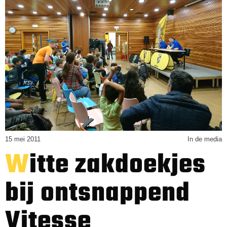
15 mei 2011
In de media
Witte zakdoekjes
bij ontsnappend
Vitesse